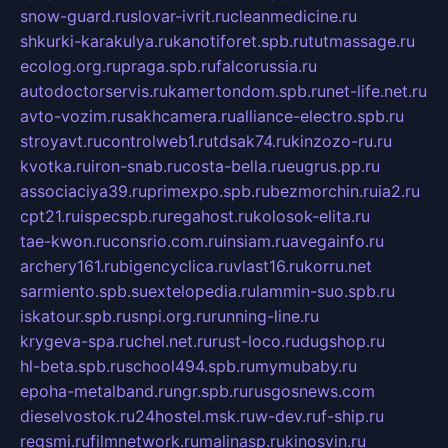
snow-guard.ru
slovar-ivrit.ru
cleanmedicine.ru
shkurki-karakulya.ru
kanotiforet.spb.ru
tutmassage.ru
ecolog.org.ru
praga.spb.ru
falcorussia.ru
autodoctorservis.ru
kamertondom.spb.ru
net-life.net.ru
avto-vozim.ru
sakhcamera.ru
alliance-electro.spb.ru
stroyavt.ru
controlweb1.ru
tdsak74.ru
kinzozo-ru.ru
kvotka.ru
iron-snab.ru
costa-bella.ru
eugrus.pp.ru
associaciya39.ru
primexpo.spb.ru
bezmorchin.ru
ia2.ru
cpt21.ru
ispecspb.ru
regahost.ru
kolosok-elita.ru
tae-kwon.ru
consrio.com.ru
insiam.ru
avegainfo.ru
archery161.ru
bigencyclica.ru
vlast16.ru
korru.net
sarmiento.spb.su
extelopedia.ru
lammin-suo.spb.ru
iskatour.spb.ru
snpi.org.ru
running-line.ru
krygeva-spa.ru
chel.net.ru
rust-loco.ru
dugshop.ru
hl-beta.spb.ru
school494.spb.ru
mymubaby.ru
epoha-metalband.ru
ngr.spb.ru
rusgosnews.com
dieselvostok.ru
24hostel.msk.ru
w-dev.ru
f-ship.ru
regsmi.ru
filmnetwork.ru
malinasp.ru
kinosvin.ru