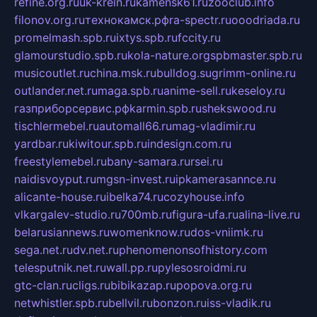
refine.org.ru
uk-krein.ru
kamensk61.ru
zooclub.info
filonov.org.ru
технокамск.рф
ra-spectr.ru
ooodriada.ru
promelmash.spb.ru
ixtys.spb.ru
fccity.ru
glamourstudio.spb.ru
kola-nature.org
spbmaster.spb.ru
musicoutlet.ru
china.msk.ru
bulldog.su
grimm-online.ru
outlander.net.ru
maga.spb.ru
anime-sell.ru
keseloy.ru
газприборсервис.рф
karmin.spb.ru
shekswood.ru
tischlermebel.ru
automall66.ru
mag-vladimir.ru
yardbar.ru
kiwitour.spb.ru
indesign.com.ru
freestylemebel.ru
bany-samara.ru
rsei.ru
naidisvoyput.ru
mgsn-invest.ru
ipkamerasannce.ru
alicante-house.ru
ibelka74.ru
cozyhouse.info
vlkargalev-studio.ru
700mb.ru
figura-ufa.ru
alina-live.ru
belarusiannews.ru
womenknow.ru
dos-vniimk.ru
sega.net.ru
dv.net.ru
phenomenonsofhistory.com
telesputnik.net.ru
wall.pp.ru
pylesosroidmi.ru
gtc-clan.ru
cligs.ru
bibikazap.ru
popova.org.ru
netwhistler.spb.ru
bellvil.ru
bonzon.ru
iss-vladik.ru