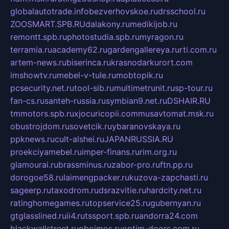
globalautotrade.info
bezverhovskoe.ru
drsschool.ru
ZOOSMART.SPB.RU
dalakony.ru
medikijob.ru
remontt.spb.ru
photostudia.spb.ru
myragon.ru
terramia.ru
academy62.ru
gardengallereya.ru
rti.com.ru
artem-news.ru
biserinca.ru
krasnodarkurort.com
imshowtv.ru
mebel-v-tule.ru
mobtopik.ru
pcsecurity.net.ru
tool-sib.ru
multimetrunit.ru
sp-tour.ru
fan-cs.ru
santeh-russia.ru
symbian9.net.ru
DSHAIR.RU
tmmotors.spb.ru
xjocuricopii.com
musavtomat.msk.ru
obustrojdom.ru
sovetcik.ru
ybaranovskaya.ru
ppknews.ru
cult-alshei.ru
JAPANRUSSIA.RU
proekciyamebel.ru
imper-finans.ru
rim.org.ru
glamourai.ru
brassminus.ru
zabor-pro.ru
ftn.pp.ru
dorogoe58.ru
laimengpacker.ru
kuzova-zapchasti.ru
sageerp.ru
taxodrom.ru
dsrazvitie.ru
hardcity.net.ru
ratinghomegames.ru
topservice25.ru
gubernyan.ru
gtglasslined.ru
ii4.ru
tssport.spb.ru
andorra24.com
blackwallstreet.ru
oboimos.ru
optim-doors.com.ru