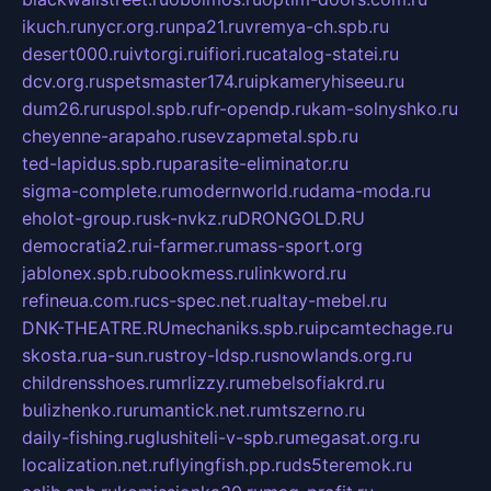
ikuch.ru
nycr.org.ru
npa21.ru
vremya-ch.spb.ru
desert000.ru
ivtorgi.ru
ifiori.ru
catalog-statei.ru
dcv.org.ru
spetsmaster174.ru
ipkameryhiseeu.ru
dum26.ru
ruspol.spb.ru
fr-opendp.ru
kam-solnyshko.ru
cheyenne-arapaho.ru
sevzapmetal.spb.ru
ted-lapidus.spb.ru
parasite-eliminator.ru
sigma-complete.ru
modernworld.ru
dama-moda.ru
eholot-group.ru
sk-nvkz.ru
DRONGOLD.RU
democratia2.ru
i-farmer.ru
mass-sport.org
jablonex.spb.ru
bookmess.ru
linkword.ru
refineua.com.ru
cs-spec.net.ru
altay-mebel.ru
DNK-THEATRE.RU
mechaniks.spb.ru
ipcamtechage.ru
skosta.ru
a-sun.ru
stroy-ldsp.ru
snowlands.org.ru
childrensshoes.ru
mrlizzy.ru
mebelsofiakrd.ru
bulizhenko.ru
rumantick.net.ru
mtszerno.ru
daily-fishing.ru
glushiteli-v-spb.ru
megasat.org.ru
localization.net.ru
flyingfish.pp.ru
ds5teremok.ru