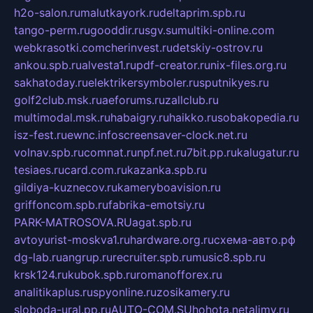
h2o-salon.ru
malutkayork.ru
deltaprim.spb.ru
tango-perm.ru
gooddir.ru
sgv.su
multiki-online.com
webkrasotki.com
cherinvest.ru
detskiy-ostrov.ru
ankou.spb.ru
alvesta1.ru
pdf-creator.ru
nix-files.org.ru
sakhatoday.ru
elektrikersymboler.ru
sputnikyes.ru
golf2club.msk.ru
aeforums.ru
zallclub.ru
multimodal.msk.ru
habaigry.ru
haikko.ru
sobakopedia.ru
isz-fest.ru
ewnc.info
screensaver-clock.net.ru
volnav.spb.ru
comnat.ru
npf.net.ru
7bit.pp.ru
kalugatur.ru
tesiaes.ru
card.com.ru
kazanka.spb.ru
gildiya-kuznecov.ru
kameryboavision.ru
griffoncom.spb.ru
fabrika-emotsiy.ru
PARK-MATROSOVA.RU
agat.spb.ru
avtoyurist-moskva1.ru
hardware.org.ru
схема-авто.рф
dg-lab.ru
angrup.ru
recruiter.spb.ru
music8.spb.ru
krsk124.ru
kubok.spb.ru
romanofforex.ru
analitikaplus.ru
spyonline.ru
zosikamery.ru
sloboda-ural.pp.ru
AUTO-COM.SU
hohota.net
alimy.ru