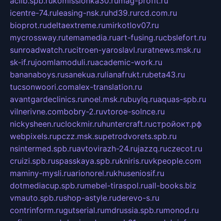
aclib.spb.ru
komissionka30.ru
mag-profit.ru
icentre-74.ru
leasing-nsk.ru
hd39.ru
rcd.com.ru
bioprot.ru
deltaextreme.ru
mirkotlov07.ru
mycrossway.ru
temamedia.ru
art-fusing.ru
cbslefort.ru
sunroadwatch.ru
citroen-yaroslavl.ru
ratnews.msk.ru
sk-if.ru
joomlamoduli.ru
academic-work.ru
bananaboys.ru
sanekua.ru
lianafrukt.ru
beta43.ru
tucsonwoori.com
alex-translation.ru
avantgardeclinics.ru
noel.msk.ru
buylq.ru
aquas-spb.ru
vilnerivne.com
bobry-2.ru
vtoroe-solnce.ru
nickysheen.ru
clockmir.ru
huntercraft.ru
стройокт.рф
webpixels.ru
pczz.msk.su
petrodvorets.spb.ru
nsintermed.spb.ru
avtovirazh-24.ru
jazzq.ru
czecot.ru
cruizi.spb.ru
spasskaya.spb.ru
kniris.ru
vkpeople.com
maminy-mysli.ru
arionorel.ru
khuseniosif.ru
dotmediacup.spb.ru
mebel-tiraspol.ru
all-books.biz
vmauto.spb.ru
shop-astyle.ru
derevo-s.ru
contrinform.ru
gutserial.ru
mdrussia.spb.ru
monod.ru