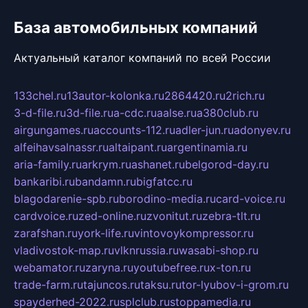
База автомобильных компаний
Актуальный каталог компаний по всей России
133chel.ru
13autor-kolonka.ru
2864420.ru
2rich.ru
3-d-file.ru
3d-file.ru
a-cdc.ru
aalse.ru
a380club.ru
airgungames.ru
accounts-112.ru
adler-jun.ru
adonyev.ru
alfeihavsalnassr.ru
altaipant.ru
argentinamia.ru
aria-family.ru
arkrym.ru
ashanet.ru
belgorod-day.ru
bankaribi.ru
bandamn.ru
bigfatcc.ru
blagodarenie-spb.ru
borodino-media.ru
card-voice.ru
cardvoice.ru
zed-online.ru
zvonitut.ru
zebra-tlt.ru
zarafshan.ru
york-life.ru
vintovoykompressor.ru
vladivostok-map.ru
vlknrussia.ru
wasabi-shop.ru
webamator.ru
zaryna.ru
youtubefree.ru
x-ton.ru
trade-farm.ru
tajuncos.ru
taksu.ru
tor-lyubov-i-grom.ru
spayderhed-2022.ru
splclub.ru
stoppamedia.ru