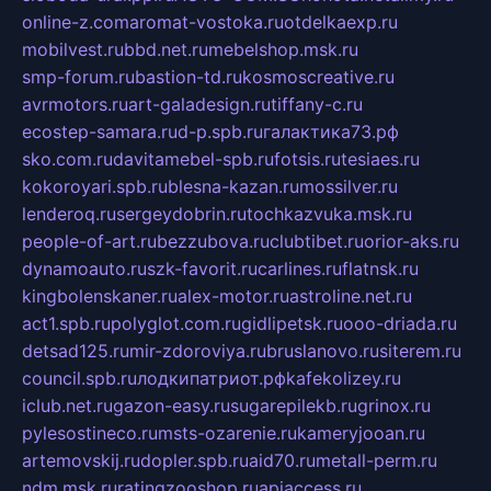
online-z.com
aromat-vostoka.ru
otdelkaexp.ru
mobilvest.ru
bbd.net.ru
mebelshop.msk.ru
smp-forum.ru
bastion-td.ru
kosmoscreative.ru
avrmotors.ru
art-galadesign.ru
tiffany-c.ru
ecostep-samara.ru
d-p.spb.ru
галактика73.рф
sko.com.ru
davitamebel-spb.ru
fotsis.ru
tesiaes.ru
kokoroyari.spb.ru
blesna-kazan.ru
mossilver.ru
lenderoq.ru
sergeydobrin.ru
tochkazvuka.msk.ru
people-of-art.ru
bezzubova.ru
clubtibet.ru
orior-aks.ru
dynamoauto.ru
szk-favorit.ru
carlines.ru
flatnsk.ru
kingbolenskaner.ru
alex-motor.ru
astroline.net.ru
act1.spb.ru
polyglot.com.ru
gidlipetsk.ru
ooo-driada.ru
detsad125.ru
mir-zdoroviya.ru
bruslanovo.ru
siterem.ru
council.spb.ru
лодкипатриот.рф
kafekolizey.ru
iclub.net.ru
gazon-easy.ru
sugarepilekb.ru
grinox.ru
pylesostineco.ru
msts-ozarenie.ru
kameryjooan.ru
artemovskij.ru
dopler.spb.ru
aid70.ru
metall-perm.ru
ndm.msk.ru
ratingzooshop.ru
apiaccess.ru