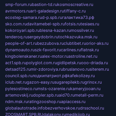
smp-forum.ru
bastion-td.ru
kosmoscreative.ru
avrmotors.ru
art-galadesign.ru
tiffany-c.ru
ecostep-samara.ru
d-p.spb.ru
галактика73.рф
sko.com.ru
davitamebel-spb.ru
fotsis.ru
tesiaes.ru
kokoroyari.spb.ru
blesna-kazan.ru
mossilver.ru
lenderoq.ru
sergeydobrin.ru
tochkazvuka.msk.ru
people-of-art.ru
bezzubova.ru
clubtibet.ru
orior-aks.ru
dynamoauto.ru
szk-favorit.ru
carlines.ru
flatnsk.ru
kingbolenskaner.ru
alex-motor.ru
astroline.net.ru
act1.spb.ru
polyglot.com.ru
gidlipetsk.ru
ooo-driada.ru
detsad125.ru
mir-zdoroviya.ru
bruslanovo.ru
siterem.ru
council.spb.ru
лодкипатриот.рф
kafekolizey.ru
iclub.net.ru
gazon-easy.ru
sugarepilekb.ru
grinox.ru
pylesostineco.ru
msts-ozarenie.ru
kameryjooan.ru
artemovskij.ru
dopler.spb.ru
aid70.ru
metall-perm.ru
ndm.msk.ru
ratingzooshop.ru
apiaccess.ru
globalautotrade.info
bezverhovskoe.ru
drsschool.ru
ZOOSMART.SPB.RU
dalakony.ru
medikijob.ru