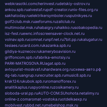
webkrasotki.com
cherinvest.ru
detskiy-ostrov.ru
ankou.spb.ru
alvesta1.ru
pdf-creator.ru
nix-files.org.ru
sakhatoday.ru
elektrikersymboler.ru
sputnikyes.ru
golf2club.msk.ru
aeforums.ru
zallclub.ru
multimodal.msk.ru
habaigry.ru
haikko.ru
sobakopedia.ru
isz-fest.ru
ewnc.info
screensaver-clock.net.ru
volnav.spb.ru
comnat.ru
npf.net.ru
7bit.pp.ru
kalugatur.ru
tesiaes.ru
card.com.ru
kazanka.spb.ru
gildiya-kuznecov.ru
kameryboavision.ru
griffoncom.spb.ru
fabrika-emotsiy.ru
PARK-MATROSOVA.RU
agat.spb.ru
avtoyurist-moskva1.ru
hardware.org.ru
схема-авто.рф
dg-lab.ru
angrup.ru
recruiter.spb.ru
music8.spb.ru
krsk124.ru
kubok.spb.ru
romanofforex.ru
analitikaplus.ru
spyonline.ru
zosikamery.ru
sloboda-ural.pp.ru
AUTO-COM.SU
hohota.net
alimy.ru
online-z.com
aromat-vostoka.ru
otdelkaexp.ru
mobilvest.ru
bbd.net.ru
mebelshop.msk.ru