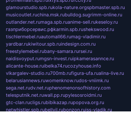
promelmash.spb.ru
ixtys.spb.ru
fccity.ru
glamourstudio.spb.ru
kola-nature.org
spbmaster.spb.ru
musicoutlet.ru
china.msk.ru
bulldog.su
grimm-online.ru
outlander.net.ru
maga.spb.ru
anime-sell.ru
keseloy.ru
газприборсервис.рф
karmin.spb.ru
shekswood.ru
tischlermebel.ru
automall66.ru
mag-vladimir.ru
yardbar.ru
kiwitour.spb.ru
indesign.com.ru
freestylemebel.ru
bany-samara.ru
rsei.ru
naidisvoyput.ru
mgsn-invest.ru
ipkamerasannce.ru
alicante-house.ru
ibelka74.ru
cozyhouse.info
vlkargalev-studio.ru
700mb.ru
figura-ufa.ru
alina-live.ru
belarusiannews.ru
womenknow.ru
dos-vniimk.ru
sega.net.ru
dv.net.ru
phenomenonsofhistory.com
telesputnik.net.ru
wall.pp.ru
pylesosroidmi.ru
gtc-clan.ru
cligs.ru
bibikazap.ru
popova.org.ru
netwhistler.spb.ru
bellvil.ru
bonzon.ru
iss-vladik.ru
defiparis.net.ru
las-gryzas.ru
amku.ru
electednews.spb.ru
feather.org.ru
spar72.ru
tankiigri.ru