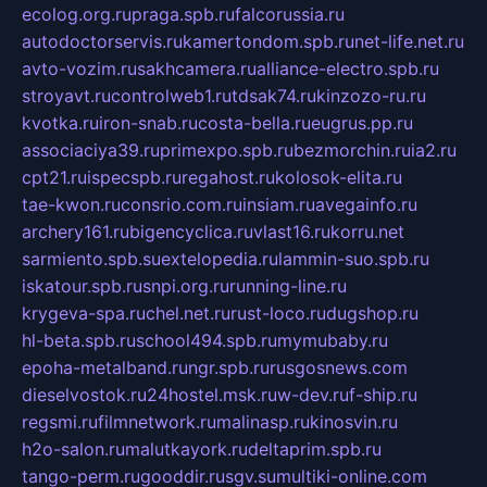
ecolog.org.ru
praga.spb.ru
falcorussia.ru
autodoctorservis.ru
kamertondom.spb.ru
net-life.net.ru
avto-vozim.ru
sakhcamera.ru
alliance-electro.spb.ru
stroyavt.ru
controlweb1.ru
tdsak74.ru
kinzozo-ru.ru
kvotka.ru
iron-snab.ru
costa-bella.ru
eugrus.pp.ru
associaciya39.ru
primexpo.spb.ru
bezmorchin.ru
ia2.ru
cpt21.ru
ispecspb.ru
regahost.ru
kolosok-elita.ru
tae-kwon.ru
consrio.com.ru
insiam.ru
avegainfo.ru
archery161.ru
bigencyclica.ru
vlast16.ru
korru.net
sarmiento.spb.su
extelopedia.ru
lammin-suo.spb.ru
iskatour.spb.ru
snpi.org.ru
running-line.ru
krygeva-spa.ru
chel.net.ru
rust-loco.ru
dugshop.ru
hl-beta.spb.ru
school494.spb.ru
mymubaby.ru
epoha-metalband.ru
ngr.spb.ru
rusgosnews.com
dieselvostok.ru
24hostel.msk.ru
w-dev.ru
f-ship.ru
regsmi.ru
filmnetwork.ru
malinasp.ru
kinosvin.ru
h2o-salon.ru
malutkayork.ru
deltaprim.spb.ru
tango-perm.ru
gooddir.ru
sgv.su
multiki-online.com