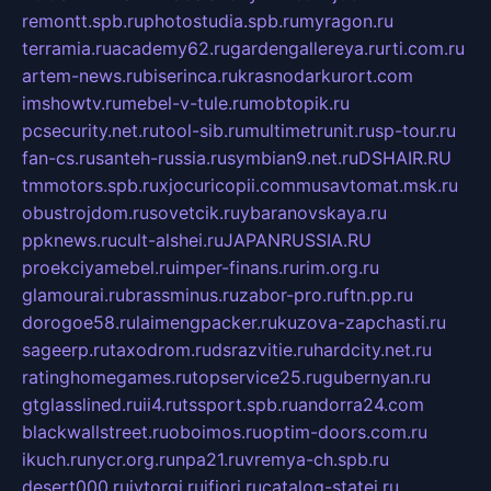
remontt.spb.ru
photostudia.spb.ru
myragon.ru
terramia.ru
academy62.ru
gardengallereya.ru
rti.com.ru
artem-news.ru
biserinca.ru
krasnodarkurort.com
imshowtv.ru
mebel-v-tule.ru
mobtopik.ru
pcsecurity.net.ru
tool-sib.ru
multimetrunit.ru
sp-tour.ru
fan-cs.ru
santeh-russia.ru
symbian9.net.ru
DSHAIR.RU
tmmotors.spb.ru
xjocuricopii.com
musavtomat.msk.ru
obustrojdom.ru
sovetcik.ru
ybaranovskaya.ru
ppknews.ru
cult-alshei.ru
JAPANRUSSIA.RU
proekciyamebel.ru
imper-finans.ru
rim.org.ru
glamourai.ru
brassminus.ru
zabor-pro.ru
ftn.pp.ru
dorogoe58.ru
laimengpacker.ru
kuzova-zapchasti.ru
sageerp.ru
taxodrom.ru
dsrazvitie.ru
hardcity.net.ru
ratinghomegames.ru
topservice25.ru
gubernyan.ru
gtglasslined.ru
ii4.ru
tssport.spb.ru
andorra24.com
blackwallstreet.ru
oboimos.ru
optim-doors.com.ru
ikuch.ru
nycr.org.ru
npa21.ru
vremya-ch.spb.ru
desert000.ru
ivtorgi.ru
ifiori.ru
catalog-statei.ru