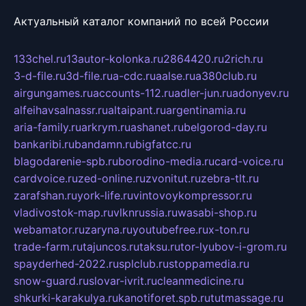
Актуальный каталог компаний по всей России
133chel.ru
13autor-kolonka.ru
2864420.ru
2rich.ru
3-d-file.ru
3d-file.ru
a-cdc.ru
aalse.ru
a380club.ru
airgungames.ru
accounts-112.ru
adler-jun.ru
adonyev.ru
alfeihavsalnassr.ru
altaipant.ru
argentinamia.ru
aria-family.ru
arkrym.ru
ashanet.ru
belgorod-day.ru
bankaribi.ru
bandamn.ru
bigfatcc.ru
blagodarenie-spb.ru
borodino-media.ru
card-voice.ru
cardvoice.ru
zed-online.ru
zvonitut.ru
zebra-tlt.ru
zarafshan.ru
york-life.ru
vintovoykompressor.ru
vladivostok-map.ru
vlknrussia.ru
wasabi-shop.ru
webamator.ru
zaryna.ru
youtubefree.ru
x-ton.ru
trade-farm.ru
tajuncos.ru
taksu.ru
tor-lyubov-i-grom.ru
spayderhed-2022.ru
splclub.ru
stoppamedia.ru
snow-guard.ru
slovar-ivrit.ru
cleanmedicine.ru
shkurki-karakulya.ru
kanotiforet.spb.ru
tutmassage.ru