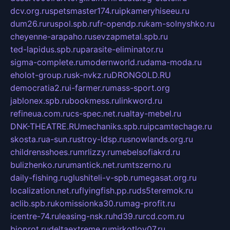
dcv.org.ru
spetsmaster174.ru
ipkameryhiseeu.ru
dum26.ru
ruspol.spb.ru
fr-opendp.ru
kam-solnyshko.ru
cheyenne-arapaho.ru
sevzapmetal.spb.ru
ted-lapidus.spb.ru
parasite-eliminator.ru
sigma-complete.ru
modernworld.ru
dama-moda.ru
eholot-group.ru
sk-nvkz.ru
DRONGOLD.RU
democratia2.ru
i-farmer.ru
mass-sport.org
jablonex.spb.ru
bookmess.ru
linkword.ru
refineua.com.ru
cs-spec.net.ru
altay-mebel.ru
DNK-THEATRE.RU
mechaniks.spb.ru
ipcamtechage.ru
skosta.ru
a-sun.ru
stroy-ldsp.ru
snowlands.org.ru
childrensshoes.ru
mrlizzy.ru
mebelsofiakrd.ru
bulizhenko.ru
rumantick.net.ru
mtszerno.ru
daily-fishing.ru
glushiteli-v-spb.ru
megasat.org.ru
localization.net.ru
flyingfish.pp.ru
ds5teremok.ru
aclib.spb.ru
komissionka30.ru
mag-profit.ru
icentre-74.ru
leasing-nsk.ru
hd39.ru
rcd.com.ru
bioprot.ru
deltaextreme.ru
mirkotlov07.ru