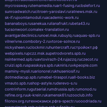
mycrossway.ru
temamedia.ru
art-fusing.ru
cbslefort.ru
sunroadwatch.ru
citroen-yaroslavl.ru
ratnews.msk.ru
sk-if.ru
joomlamoduli.ru
academic-work.ru
bananaboys.ru
sanekua.ru
lianafrukt.ru
beta43.ru
tucsonwoori.com
alex-translation.ru
avantgardeclinics.ru
noel.msk.ru
buylq.ru
aquas-spb.ru
vilnerivne.com
bobry-2.ru
vtoroe-solnce.ru
nickysheen.ru
clockmir.ru
huntercraft.ru
стройокт.рф
webpixels.ru
pczz.msk.su
petrodvorets.spb.ru
nsintermed.spb.ru
avtovirazh-24.ru
jazzq.ru
czecot.ru
cruizi.spb.ru
spasskaya.spb.ru
kniris.ru
vkpeople.com
maminy-mysli.ru
arionorel.ru
khuseniosif.ru
dotmediacup.spb.ru
mebel-tiraspol.ru
all-books.biz
vmauto.spb.ru
shop-astyle.ru
derevo-s.ru
contrinform.ru
gutserial.ru
mdrussia.spb.ru
monod.ru
refine.org.ru
uk-krein.ru
kamensk61.ru
zooclub.info
filonov.org.ru
технокамск.рф
ra-spectr.ru
ooodriada.ru