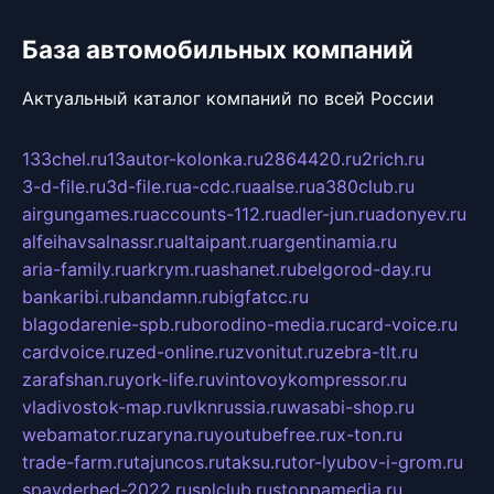
База автомобильных компаний
Актуальный каталог компаний по всей России
133chel.ru
13autor-kolonka.ru
2864420.ru
2rich.ru
3-d-file.ru
3d-file.ru
a-cdc.ru
aalse.ru
a380club.ru
airgungames.ru
accounts-112.ru
adler-jun.ru
adonyev.ru
alfeihavsalnassr.ru
altaipant.ru
argentinamia.ru
aria-family.ru
arkrym.ru
ashanet.ru
belgorod-day.ru
bankaribi.ru
bandamn.ru
bigfatcc.ru
blagodarenie-spb.ru
borodino-media.ru
card-voice.ru
cardvoice.ru
zed-online.ru
zvonitut.ru
zebra-tlt.ru
zarafshan.ru
york-life.ru
vintovoykompressor.ru
vladivostok-map.ru
vlknrussia.ru
wasabi-shop.ru
webamator.ru
zaryna.ru
youtubefree.ru
x-ton.ru
trade-farm.ru
tajuncos.ru
taksu.ru
tor-lyubov-i-grom.ru
spayderhed-2022.ru
splclub.ru
stoppamedia.ru