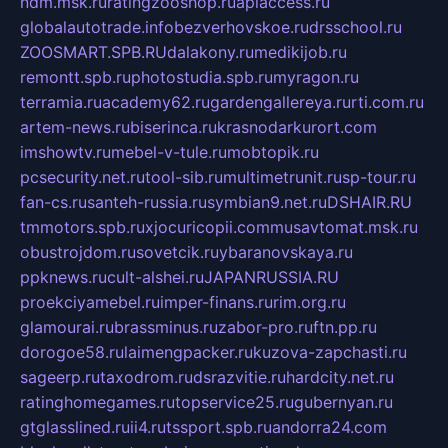
ndm.msk.ru
ratingzooshop.ru
apiaccess.ru
globalautotrade.info
bezverhovskoe.ru
drsschool.ru
ZOOSMART.SPB.RU
dalakony.ru
medikijob.ru
remontt.spb.ru
photostudia.spb.ru
myragon.ru
terramia.ru
academy62.ru
gardengallereya.ru
rti.com.ru
artem-news.ru
biserinca.ru
krasnodarkurort.com
imshowtv.ru
mebel-v-tule.ru
mobtopik.ru
pcsecurity.net.ru
tool-sib.ru
multimetrunit.ru
sp-tour.ru
fan-cs.ru
santeh-russia.ru
symbian9.net.ru
DSHAIR.RU
tmmotors.spb.ru
xjocuricopii.com
musavtomat.msk.ru
obustrojdom.ru
sovetcik.ru
ybaranovskaya.ru
ppknews.ru
cult-alshei.ru
JAPANRUSSIA.RU
proekciyamebel.ru
imper-finans.ru
rim.org.ru
glamourai.ru
brassminus.ru
zabor-pro.ru
ftn.pp.ru
dorogoe58.ru
laimengpacker.ru
kuzova-zapchasti.ru
sageerp.ru
taxodrom.ru
dsrazvitie.ru
hardcity.net.ru
ratinghomegames.ru
topservice25.ru
gubernyan.ru
gtglasslined.ru
ii4.ru
tssport.spb.ru
andorra24.com