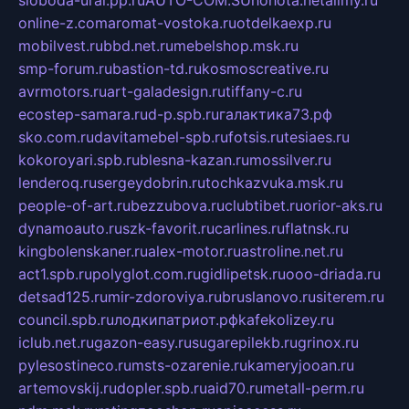
online-z.com
aromat-vostoka.ru
otdelkaexp.ru
mobilvest.ru
bbd.net.ru
mebelshop.msk.ru
smp-forum.ru
bastion-td.ru
kosmoscreative.ru
avrmotors.ru
art-galadesign.ru
tiffany-c.ru
ecostep-samara.ru
d-p.spb.ru
галактика73.рф
sko.com.ru
davitamebel-spb.ru
fotsis.ru
tesiaes.ru
kokoroyari.spb.ru
blesna-kazan.ru
mossilver.ru
lenderoq.ru
sergeydobrin.ru
tochkazvuka.msk.ru
people-of-art.ru
bezzubova.ru
clubtibet.ru
orior-aks.ru
dynamoauto.ru
szk-favorit.ru
carlines.ru
flatnsk.ru
kingbolenskaner.ru
alex-motor.ru
astroline.net.ru
act1.spb.ru
polyglot.com.ru
gidlipetsk.ru
ooo-driada.ru
detsad125.ru
mir-zdoroviya.ru
bruslanovo.ru
siterem.ru
council.spb.ru
лодкипатриот.рф
kafekolizey.ru
iclub.net.ru
gazon-easy.ru
sugarepilekb.ru
grinox.ru
pylesostineco.ru
msts-ozarenie.ru
kameryjooan.ru
artemovskij.ru
dopler.spb.ru
aid70.ru
metall-perm.ru