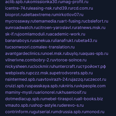
aclib.spb.ru
komissionka30.ru
mag-profit.ru
icentre-74.ru
leasing-nsk.ru
hd39.ru
rcd.com.ru
bioprot.ru
deltaextreme.ru
mirkotlov07.ru
mycrossway.ru
temamedia.ru
art-fusing.ru
cbslefort.ru
sunroadwatch.ru
citroen-yaroslavl.ru
ratnews.msk.ru
sk-if.ru
joomlamoduli.ru
academic-work.ru
bananaboys.ru
sanekua.ru
lianafrukt.ru
beta43.ru
tucsonwoori.com
alex-translation.ru
avantgardeclinics.ru
noel.msk.ru
buylq.ru
aquas-spb.ru
vilnerivne.com
bobry-2.ru
vtoroe-solnce.ru
nickysheen.ru
clockmir.ru
huntercraft.ru
стройокт.рф
webpixels.ru
pczz.msk.su
petrodvorets.spb.ru
nsintermed.spb.ru
avtovirazh-24.ru
jazzq.ru
czecot.ru
cruizi.spb.ru
spasskaya.spb.ru
kniris.ru
vkpeople.com
maminy-mysli.ru
arionorel.ru
khuseniosif.ru
dotmediacup.spb.ru
mebel-tiraspol.ru
all-books.biz
vmauto.spb.ru
shop-astyle.ru
derevo-s.ru
contrinform.ru
gutserial.ru
mdrussia.spb.ru
monod.ru