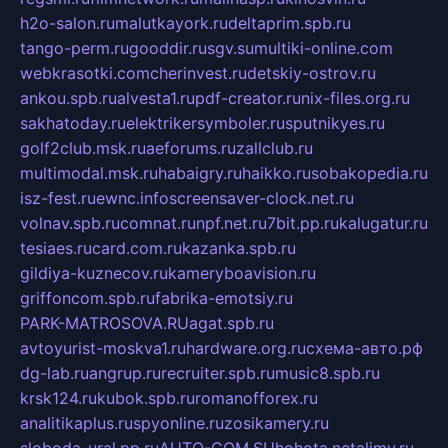
h2o-salon.ru
malutkayork.ru
deltaprim.spb.ru
tango-perm.ru
gooddir.ru
sgv.su
multiki-online.com
webkrasotki.com
cherinvest.ru
detskiy-ostrov.ru
ankou.spb.ru
alvesta1.ru
pdf-creator.ru
nix-files.org.ru
sakhatoday.ru
elektrikersymboler.ru
sputnikyes.ru
golf2club.msk.ru
aeforums.ru
zallclub.ru
multimodal.msk.ru
habaigry.ru
haikko.ru
sobakopedia.ru
isz-fest.ru
ewnc.info
screensaver-clock.net.ru
volnav.spb.ru
comnat.ru
npf.net.ru
7bit.pp.ru
kalugatur.ru
tesiaes.ru
card.com.ru
kazanka.spb.ru
gildiya-kuznecov.ru
kameryboavision.ru
griffoncom.spb.ru
fabrika-emotsiy.ru
PARK-MATROSOVA.RU
agat.spb.ru
avtoyurist-moskva1.ru
hardware.org.ru
схема-авто.рф
dg-lab.ru
angrup.ru
recruiter.spb.ru
music8.spb.ru
krsk124.ru
kubok.spb.ru
romanofforex.ru
analitikaplus.ru
spyonline.ru
zosikamery.ru
sloboda-ural.pp.ru
AUTO-COM.SU
hohota.net
alimy.ru