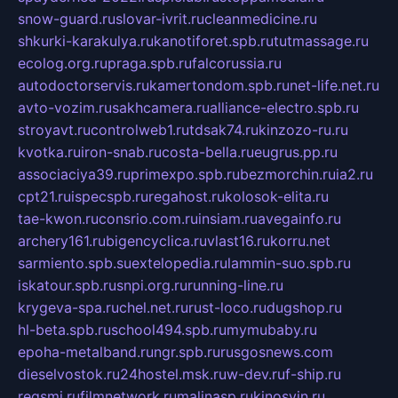
snow-guard.ru
slovar-ivrit.ru
cleanmedicine.ru
shkurki-karakulya.ru
kanotiforet.spb.ru
tutmassage.ru
ecolog.org.ru
praga.spb.ru
falcorussia.ru
autodoctorservis.ru
kamertondom.spb.ru
net-life.net.ru
avto-vozim.ru
sakhcamera.ru
alliance-electro.spb.ru
stroyavt.ru
controlweb1.ru
tdsak74.ru
kinzozo-ru.ru
kvotka.ru
iron-snab.ru
costa-bella.ru
eugrus.pp.ru
associaciya39.ru
primexpo.spb.ru
bezmorchin.ru
ia2.ru
cpt21.ru
ispecspb.ru
regahost.ru
kolosok-elita.ru
tae-kwon.ru
consrio.com.ru
insiam.ru
avegainfo.ru
archery161.ru
bigencyclica.ru
vlast16.ru
korru.net
sarmiento.spb.su
extelopedia.ru
lammin-suo.spb.ru
iskatour.spb.ru
snpi.org.ru
running-line.ru
krygeva-spa.ru
chel.net.ru
rust-loco.ru
dugshop.ru
hl-beta.spb.ru
school494.spb.ru
mymubaby.ru
epoha-metalband.ru
ngr.spb.ru
rusgosnews.com
dieselvostok.ru
24hostel.msk.ru
w-dev.ru
f-ship.ru
regsmi.ru
filmnetwork.ru
malinasp.ru
kinosvin.ru