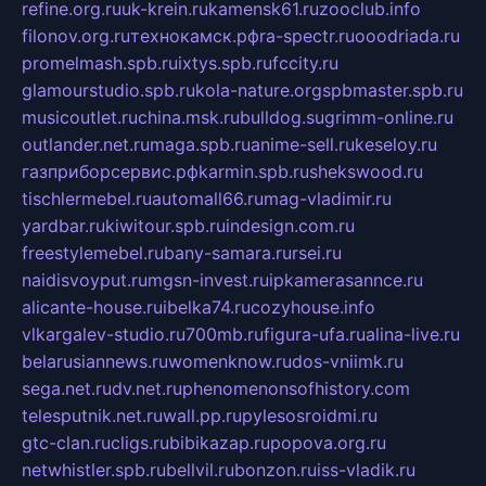
refine.org.ru
uk-krein.ru
kamensk61.ru
zooclub.info
filonov.org.ru
технокамск.рф
ra-spectr.ru
ooodriada.ru
promelmash.spb.ru
ixtys.spb.ru
fccity.ru
glamourstudio.spb.ru
kola-nature.org
spbmaster.spb.ru
musicoutlet.ru
china.msk.ru
bulldog.su
grimm-online.ru
outlander.net.ru
maga.spb.ru
anime-sell.ru
keseloy.ru
газприборсервис.рф
karmin.spb.ru
shekswood.ru
tischlermebel.ru
automall66.ru
mag-vladimir.ru
yardbar.ru
kiwitour.spb.ru
indesign.com.ru
freestylemebel.ru
bany-samara.ru
rsei.ru
naidisvoyput.ru
mgsn-invest.ru
ipkamerasannce.ru
alicante-house.ru
ibelka74.ru
cozyhouse.info
vlkargalev-studio.ru
700mb.ru
figura-ufa.ru
alina-live.ru
belarusiannews.ru
womenknow.ru
dos-vniimk.ru
sega.net.ru
dv.net.ru
phenomenonsofhistory.com
telesputnik.net.ru
wall.pp.ru
pylesosroidmi.ru
gtc-clan.ru
cligs.ru
bibikazap.ru
popova.org.ru
netwhistler.spb.ru
bellvil.ru
bonzon.ru
iss-vladik.ru