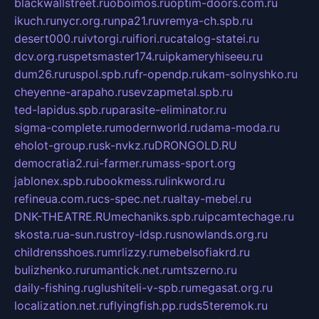
blackwallstreet.ru
oboimos.ru
optim-doors.com.ru
ikuch.ru
nycr.org.ru
npa21.ru
vremya-ch.spb.ru
desert000.ru
ivtorgi.ru
ifiori.ru
catalog-statei.ru
dcv.org.ru
spetsmaster174.ru
ipkameryhiseeu.ru
dum26.ru
ruspol.spb.ru
fr-opendp.ru
kam-solnyshko.ru
cheyenne-arapaho.ru
sevzapmetal.spb.ru
ted-lapidus.spb.ru
parasite-eliminator.ru
sigma-complete.ru
modernworld.ru
dama-moda.ru
eholot-group.ru
sk-nvkz.ru
DRONGOLD.RU
democratia2.ru
i-farmer.ru
mass-sport.org
jablonex.spb.ru
bookmess.ru
linkword.ru
refineua.com.ru
cs-spec.net.ru
altay-mebel.ru
DNK-THEATRE.RU
mechaniks.spb.ru
ipcamtechage.ru
skosta.ru
a-sun.ru
stroy-ldsp.ru
snowlands.org.ru
childrensshoes.ru
mrlizzy.ru
mebelsofiakrd.ru
bulizhenko.ru
rumantick.net.ru
mtszerno.ru
daily-fishing.ru
glushiteli-v-spb.ru
megasat.org.ru
localization.net.ru
flyingfish.pp.ru
ds5teremok.ru