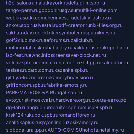
h2o-salon.ru
malutkayork.ru
deltaprim.spb.ru
tango-perm.ru
gooddir.ru
sgv.su
multiki-online.com
webkrasotki.com
cherinvest.ru
detskiy-ostrov.ru
ankou.spb.ru
alvesta1.ru
pdf-creator.ru
nix-files.org.ru
sakhatoday.ru
elektrikersymboler.ru
sputnikyes.ru
golf2club.msk.ru
aeforums.ru
zallclub.ru
multimodal.msk.ru
habaigry.ru
haikko.ru
sobakopedia.ru
isz-fest.ru
ewnc.info
screensaver-clock.net.ru
volnav.spb.ru
comnat.ru
npf.net.ru
7bit.pp.ru
kalugatur.ru
tesiaes.ru
card.com.ru
kazanka.spb.ru
gildiya-kuznecov.ru
kameryboavision.ru
griffoncom.spb.ru
fabrika-emotsiy.ru
PARK-MATROSOVA.RU
agat.spb.ru
avtoyurist-moskva1.ru
hardware.org.ru
схема-авто.рф
dg-lab.ru
angrup.ru
recruiter.spb.ru
music8.spb.ru
krsk124.ru
kubok.spb.ru
romanofforex.ru
analitikaplus.ru
spyonline.ru
zosikamery.ru
sloboda-ural.pp.ru
AUTO-COM.SU
hohota.net
alimy.ru