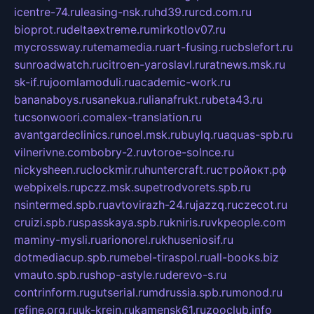
icentre-74.ru
leasing-nsk.ru
hd39.ru
rcd.com.ru
bioprot.ru
deltaextreme.ru
mirkotlov07.ru
mycrossway.ru
temamedia.ru
art-fusing.ru
cbslefort.ru
sunroadwatch.ru
citroen-yaroslavl.ru
ratnews.msk.ru
sk-if.ru
joomlamoduli.ru
academic-work.ru
bananaboys.ru
sanekua.ru
lianafrukt.ru
beta43.ru
tucsonwoori.com
alex-translation.ru
avantgardeclinics.ru
noel.msk.ru
buylq.ru
aquas-spb.ru
vilnerivne.com
bobry-2.ru
vtoroe-solnce.ru
nickysheen.ru
clockmir.ru
huntercraft.ru
стройокт.рф
webpixels.ru
pczz.msk.su
petrodvorets.spb.ru
nsintermed.spb.ru
avtovirazh-24.ru
jazzq.ru
czecot.ru
cruizi.spb.ru
spasskaya.spb.ru
kniris.ru
vkpeople.com
maminy-mysli.ru
arionorel.ru
khuseniosif.ru
dotmediacup.spb.ru
mebel-tiraspol.ru
all-books.biz
vmauto.spb.ru
shop-astyle.ru
derevo-s.ru
contrinform.ru
gutserial.ru
mdrussia.spb.ru
monod.ru
refine.org.ru
uk-krein.ru
kamensk61.ru
zooclub.info