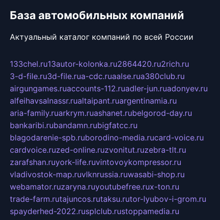
База автомобильных компаний
Актуальный каталог компаний по всей России
133chel.ru
13autor-kolonka.ru
2864420.ru
2rich.ru
3-d-file.ru
3d-file.ru
a-cdc.ru
aalse.ru
a380club.ru
airgungames.ru
accounts-112.ru
adler-jun.ru
adonyev.ru
alfeihavsalnassr.ru
altaipant.ru
argentinamia.ru
aria-family.ru
arkrym.ru
ashanet.ru
belgorod-day.ru
bankaribi.ru
bandamn.ru
bigfatcc.ru
blagodarenie-spb.ru
borodino-media.ru
card-voice.ru
cardvoice.ru
zed-online.ru
zvonitut.ru
zebra-tlt.ru
zarafshan.ru
york-life.ru
vintovoykompressor.ru
vladivostok-map.ru
vlknrussia.ru
wasabi-shop.ru
webamator.ru
zaryna.ru
youtubefree.ru
x-ton.ru
trade-farm.ru
tajuncos.ru
taksu.ru
tor-lyubov-i-grom.ru
spayderhed-2022.ru
splclub.ru
stoppamedia.ru