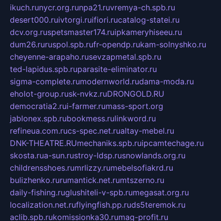
ikuch.ru
nycr.org.ru
npa21.ru
vremya-ch.spb.ru
desert000.ru
ivtorgi.ru
ifiori.ru
catalog-statei.ru
dcv.org.ru
spetsmaster174.ru
ipkameryhiseeu.ru
dum26.ru
ruspol.spb.ru
fr-opendp.ru
kam-solnyshko.ru
cheyenne-arapaho.ru
sevzapmetal.spb.ru
ted-lapidus.spb.ru
parasite-eliminator.ru
sigma-complete.ru
modernworld.ru
dama-moda.ru
eholot-group.ru
sk-nvkz.ru
DRONGOLD.RU
democratia2.ru
i-farmer.ru
mass-sport.org
jablonex.spb.ru
bookmess.ru
linkword.ru
refineua.com.ru
cs-spec.net.ru
altay-mebel.ru
DNK-THEATRE.RU
mechaniks.spb.ru
ipcamtechage.ru
skosta.ru
a-sun.ru
stroy-ldsp.ru
snowlands.org.ru
childrensshoes.ru
mrlizzy.ru
mebelsofiakrd.ru
bulizhenko.ru
rumantick.net.ru
mtszerno.ru
daily-fishing.ru
glushiteli-v-spb.ru
megasat.org.ru
localization.net.ru
flyingfish.pp.ru
ds5teremok.ru
aclib.spb.ru
komissionka30.ru
mag-profit.ru