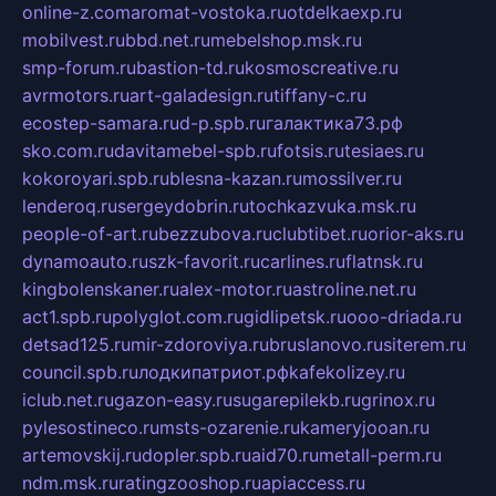
online-z.com
aromat-vostoka.ru
otdelkaexp.ru
mobilvest.ru
bbd.net.ru
mebelshop.msk.ru
smp-forum.ru
bastion-td.ru
kosmoscreative.ru
avrmotors.ru
art-galadesign.ru
tiffany-c.ru
ecostep-samara.ru
d-p.spb.ru
галактика73.рф
sko.com.ru
davitamebel-spb.ru
fotsis.ru
tesiaes.ru
kokoroyari.spb.ru
blesna-kazan.ru
mossilver.ru
lenderoq.ru
sergeydobrin.ru
tochkazvuka.msk.ru
people-of-art.ru
bezzubova.ru
clubtibet.ru
orior-aks.ru
dynamoauto.ru
szk-favorit.ru
carlines.ru
flatnsk.ru
kingbolenskaner.ru
alex-motor.ru
astroline.net.ru
act1.spb.ru
polyglot.com.ru
gidlipetsk.ru
ooo-driada.ru
detsad125.ru
mir-zdoroviya.ru
bruslanovo.ru
siterem.ru
council.spb.ru
лодкипатриот.рф
kafekolizey.ru
iclub.net.ru
gazon-easy.ru
sugarepilekb.ru
grinox.ru
pylesostineco.ru
msts-ozarenie.ru
kameryjooan.ru
artemovskij.ru
dopler.spb.ru
aid70.ru
metall-perm.ru
ndm.msk.ru
ratingzooshop.ru
apiaccess.ru