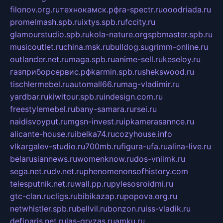
filonov.org.ru
технокамск.рф
ra-spectr.ru
ooodriada.ru
promelmash.spb.ru
ixtys.spb.ru
fccity.ru
glamourstudio.spb.ru
kola-nature.org
spbmaster.spb.ru
musicoutlet.ru
china.msk.ru
bulldog.su
grimm-online.ru
outlander.net.ru
maga.spb.ru
anime-sell.ru
keseloy.ru
газприборсервис.рф
karmin.spb.ru
shekswood.ru
tischlermebel.ru
automall66.ru
mag-vladimir.ru
yardbar.ru
kiwitour.spb.ru
indesign.com.ru
freestylemebel.ru
bany-samara.ru
rsei.ru
naidisvoyput.ru
mgsn-invest.ru
ipkamerasannce.ru
alicante-house.ru
ibelka74.ru
cozyhouse.info
vlkargalev-studio.ru
700mb.ru
figura-ufa.ru
alina-live.ru
belarusiannews.ru
womenknow.ru
dos-vniimk.ru
sega.net.ru
dv.net.ru
phenomenonsofhistory.com
telesputnik.net.ru
wall.pp.ru
pylesosroidmi.ru
gtc-clan.ru
cligs.ru
bibikazap.ru
popova.org.ru
netwhistler.spb.ru
bellvil.ru
bonzon.ru
iss-vladik.ru
defiparis.net.ru
las-gryzas.ru
amku.ru