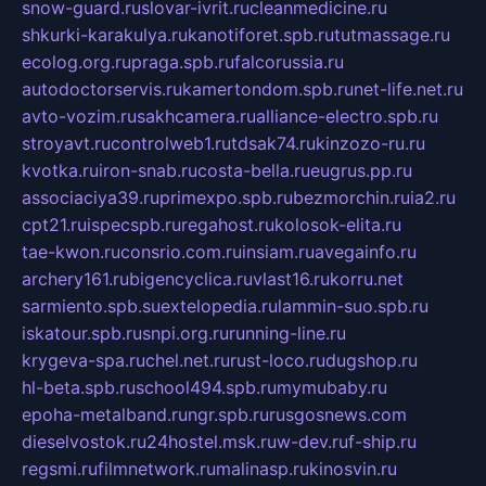
snow-guard.ru
slovar-ivrit.ru
cleanmedicine.ru
shkurki-karakulya.ru
kanotiforet.spb.ru
tutmassage.ru
ecolog.org.ru
praga.spb.ru
falcorussia.ru
autodoctorservis.ru
kamertondom.spb.ru
net-life.net.ru
avto-vozim.ru
sakhcamera.ru
alliance-electro.spb.ru
stroyavt.ru
controlweb1.ru
tdsak74.ru
kinzozo-ru.ru
kvotka.ru
iron-snab.ru
costa-bella.ru
eugrus.pp.ru
associaciya39.ru
primexpo.spb.ru
bezmorchin.ru
ia2.ru
cpt21.ru
ispecspb.ru
regahost.ru
kolosok-elita.ru
tae-kwon.ru
consrio.com.ru
insiam.ru
avegainfo.ru
archery161.ru
bigencyclica.ru
vlast16.ru
korru.net
sarmiento.spb.su
extelopedia.ru
lammin-suo.spb.ru
iskatour.spb.ru
snpi.org.ru
running-line.ru
krygeva-spa.ru
chel.net.ru
rust-loco.ru
dugshop.ru
hl-beta.spb.ru
school494.spb.ru
mymubaby.ru
epoha-metalband.ru
ngr.spb.ru
rusgosnews.com
dieselvostok.ru
24hostel.msk.ru
w-dev.ru
f-ship.ru
regsmi.ru
filmnetwork.ru
malinasp.ru
kinosvin.ru