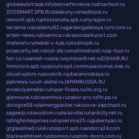
globalautotrade.info
bezverhovskoe.ru
drsschool.ru
ZOOSMART.SPB.RU
dalakony.ru
medikijob.ru
remontt.spb.ru
photostudia.spb.ru
myragon.ru
terramia.ru
academy62.ru
gardengallereya.ru
rti.com.ru
artem-news.ru
biserinca.ru
krasnodarkurort.com
imshowtv.ru
mebel-v-tule.ru
mobtopik.ru
pcsecurity.net.ru
tool-sib.ru
multimetrunit.ru
sp-tour.ru
fan-cs.ru
santeh-russia.ru
symbian9.net.ru
DSHAIR.RU
tmmotors.spb.ru
xjocuricopii.com
musavtomat.msk.ru
obustrojdom.ru
sovetcik.ru
ybaranovskaya.ru
ppknews.ru
cult-alshei.ru
JAPANRUSSIA.RU
proekciyamebel.ru
imper-finans.ru
rim.org.ru
glamourai.ru
brassminus.ru
zabor-pro.ru
ftn.pp.ru
dorogoe58.ru
laimengpacker.ru
kuzova-zapchasti.ru
sageerp.ru
taxodrom.ru
dsrazvitie.ru
hardcity.net.ru
ratinghomegames.ru
topservice25.ru
gubernyan.ru
gtglasslined.ru
ii4.ru
tssport.spb.ru
andorra24.com
blackwallstreet.ru
oboimos.ru
optim-doors.com.ru