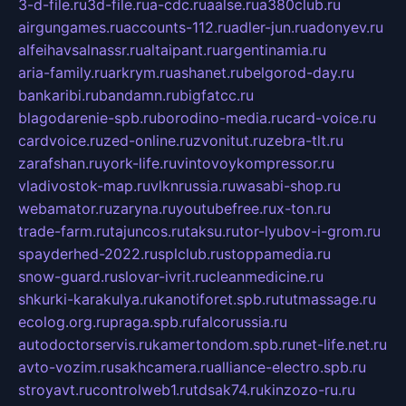
3-d-file.ru
3d-file.ru
a-cdc.ru
aalse.ru
a380club.ru
airgungames.ru
accounts-112.ru
adler-jun.ru
adonyev.ru
alfeihavsalnassr.ru
altaipant.ru
argentinamia.ru
aria-family.ru
arkrym.ru
ashanet.ru
belgorod-day.ru
bankaribi.ru
bandamn.ru
bigfatcc.ru
blagodarenie-spb.ru
borodino-media.ru
card-voice.ru
cardvoice.ru
zed-online.ru
zvonitut.ru
zebra-tlt.ru
zarafshan.ru
york-life.ru
vintovoykompressor.ru
vladivostok-map.ru
vlknrussia.ru
wasabi-shop.ru
webamator.ru
zaryna.ru
youtubefree.ru
x-ton.ru
trade-farm.ru
tajuncos.ru
taksu.ru
tor-lyubov-i-grom.ru
spayderhed-2022.ru
splclub.ru
stoppamedia.ru
snow-guard.ru
slovar-ivrit.ru
cleanmedicine.ru
shkurki-karakulya.ru
kanotiforet.spb.ru
tutmassage.ru
ecolog.org.ru
praga.spb.ru
falcorussia.ru
autodoctorservis.ru
kamertondom.spb.ru
net-life.net.ru
avto-vozim.ru
sakhcamera.ru
alliance-electro.spb.ru
stroyavt.ru
controlweb1.ru
tdsak74.ru
kinzozo-ru.ru