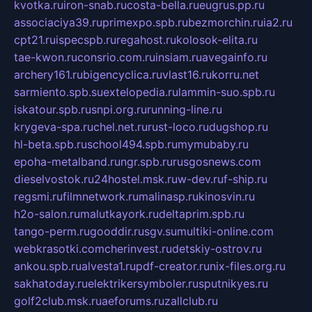
kvotka.ru
iron-snab.ru
costa-bella.ru
eugrus.pp.ru
associaciya39.ru
primexpo.spb.ru
bezmorchin.ru
ia2.ru
cpt21.ru
ispecspb.ru
regahost.ru
kolosok-elita.ru
tae-kwon.ru
consrio.com.ru
insiam.ru
avegainfo.ru
archery161.ru
bigencyclica.ru
vlast16.ru
korru.net
sarmiento.spb.su
extelopedia.ru
lammin-suo.spb.ru
iskatour.spb.ru
snpi.org.ru
running-line.ru
krygeva-spa.ru
chel.net.ru
rust-loco.ru
dugshop.ru
hl-beta.spb.ru
school494.spb.ru
mymubaby.ru
epoha-metalband.ru
ngr.spb.ru
rusgosnews.com
dieselvostok.ru
24hostel.msk.ru
w-dev.ru
f-ship.ru
regsmi.ru
filmnetwork.ru
malinasp.ru
kinosvin.ru
h2o-salon.ru
malutkayork.ru
deltaprim.spb.ru
tango-perm.ru
gooddir.ru
sgv.su
multiki-online.com
webkrasotki.com
cherinvest.ru
detskiy-ostrov.ru
ankou.spb.ru
alvesta1.ru
pdf-creator.ru
nix-files.org.ru
sakhatoday.ru
elektrikersymboler.ru
sputnikyes.ru
golf2club.msk.ru
aeforums.ru
zallclub.ru