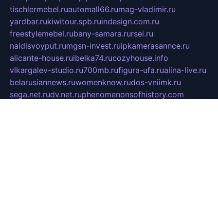
tischlermebel.ru
automall66.ru
mag-vladimir.ru
yardbar.ru
kiwitour.spb.ru
indesign.com.ru
freestylemebel.ru
bany-samara.ru
rsei.ru
naidisvoyput.ru
mgsn-invest.ru
ipkamerasannce.ru
alicante-house.ru
ibelka74.ru
cozyhouse.info
vlkargalev-studio.ru
700mb.ru
figura-ufa.ru
alina-live.ru
belarusiannews.ru
womenknow.ru
dos-vniimk.ru
sega.net.ru
dv.net.ru
phenomenonsofhistory.com
telesputnik.net.ru
wall.pp.ru
pylesosroidmi.ru
gtc-clan.ru
cligs.ru
bibikazap.ru
popova.org.ru
netwhistler.spb.ru
bellvil.ru
bonzon.ru
iss-vladik.ru
defiparis.net.ru
las-gryzas.ru
amku.ru
electednews.spb.ru
feather.org.ru
spar72.ru
tankiigri.ru
dominus.com.ru
ibtree.ru
sanykool.pp.ru
unixlib.org.ru
menatep.spb.ru
gartenterrassen.ru
printeka.ru
skvozilka.com.ru
parkovka-pub.ru
lovemobi.ru
art-ru.ru
emulatorz.com.ru
alucomp.com.ru
tatforum.com.ru
alternativa-profi.ru
dermakler.ru
artsurvey.ru
aredir.ru