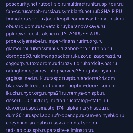
pcsecurity.net.ru
tool-sib.ru
multimetrunit.ru
sp-tour.ru
fan-cs.ru
santeh-russia.ru
symbian9.net.ru
DSHAIR.RU
tmmotors.spb.ru
xjocuricopii.com
musavtomat.msk.ru
obustrojdom.ru
sovetcik.ru
ybaranovskaya.ru
ppknews.ru
cult-alshei.ru
JAPANRUSSIA.RU
proekciyamebel.ru
imper-finans.ru
rim.org.ru
glamourai.ru
brassminus.ru
zabor-pro.ru
ftn.pp.ru
dorogoe58.ru
laimengpacker.ru
kuzova-zapchasti.ru
sageerp.ru
taxodrom.ru
dsrazvitie.ru
hardcity.net.ru
ratinghomegames.ru
topservice25.ru
gubernyan.ru
gtglasslined.ru
ii4.ru
tssport.spb.ru
andorra24.com
blackwallstreet.ru
oboimos.ru
optim-doors.com.ru
ikuch.ru
nycr.org.ru
npa21.ru
vremya-ch.spb.ru
desert000.ru
ivtorgi.ru
ifiori.ru
catalog-statei.ru
dcv.org.ru
spetsmaster174.ru
ipkameryhiseeu.ru
dum26.ru
ruspol.spb.ru
fr-opendp.ru
kam-solnyshko.ru
cheyenne-arapaho.ru
sevzapmetal.spb.ru
ted-lapidus.spb.ru
parasite-eliminator.ru