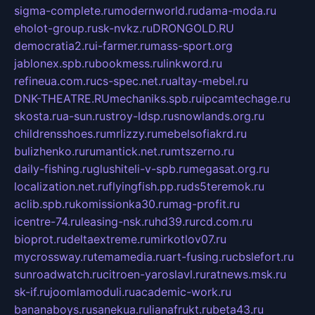
sigma-complete.ru
modernworld.ru
dama-moda.ru
eholot-group.ru
sk-nvkz.ru
DRONGOLD.RU
democratia2.ru
i-farmer.ru
mass-sport.org
jablonex.spb.ru
bookmess.ru
linkword.ru
refineua.com.ru
cs-spec.net.ru
altay-mebel.ru
DNK-THEATRE.RU
mechaniks.spb.ru
ipcamtechage.ru
skosta.ru
a-sun.ru
stroy-ldsp.ru
snowlands.org.ru
childrensshoes.ru
mrlizzy.ru
mebelsofiakrd.ru
bulizhenko.ru
rumantick.net.ru
mtszerno.ru
daily-fishing.ru
glushiteli-v-spb.ru
megasat.org.ru
localization.net.ru
flyingfish.pp.ru
ds5teremok.ru
aclib.spb.ru
komissionka30.ru
mag-profit.ru
icentre-74.ru
leasing-nsk.ru
hd39.ru
rcd.com.ru
bioprot.ru
deltaextreme.ru
mirkotlov07.ru
mycrossway.ru
temamedia.ru
art-fusing.ru
cbslefort.ru
sunroadwatch.ru
citroen-yaroslavl.ru
ratnews.msk.ru
sk-if.ru
joomlamoduli.ru
academic-work.ru
bananaboys.ru
sanekua.ru
lianafrukt.ru
beta43.ru