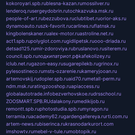
kokoroyari.spb.ru
blesna-kazan.ru
mossilver.ru
lenderoq.ru
sergeydobrin.ru
tochkazvuka.msk.ru
people-of-art.ru
bezzubova.ru
clubtibet.ru
orior-aks.ru
dynamoauto.ru
szk-favorit.ru
carlines.ru
flatnsk.ru
kingbolenskaner.ru
alex-motor.ru
astroline.net.ru
act1.spb.ru
polyglot.com.ru
gidlipetsk.ru
ooo-driada.ru
detsad125.ru
mir-zdoroviya.ru
bruslanovo.ru
siterem.ru
council.spb.ru
лодкипатриот.рф
kafekolizey.ru
iclub.net.ru
gazon-easy.ru
sugarepilekb.ru
grinox.ru
pylesostineco.ru
msts-ozarenie.ru
kameryjooan.ru
artemovskij.ru
dopler.spb.ru
aid70.ru
metall-perm.ru
ndm.msk.ru
ratingzooshop.ru
apiaccess.ru
globalautotrade.info
bezverhovskoe.ru
drsschool.ru
ZOOSMART.SPB.RU
dalakony.ru
medikijob.ru
remontt.spb.ru
photostudia.spb.ru
myragon.ru
terramia.ru
academy62.ru
gardengallereya.ru
rti.com.ru
artem-news.ru
biserinca.ru
krasnodarkurort.com
imshowtv.ru
mebel-v-tule.ru
mobtopik.ru