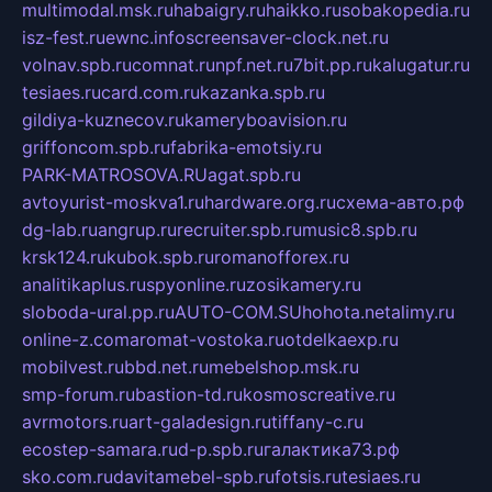
multimodal.msk.ru
habaigry.ru
haikko.ru
sobakopedia.ru
isz-fest.ru
ewnc.info
screensaver-clock.net.ru
volnav.spb.ru
comnat.ru
npf.net.ru
7bit.pp.ru
kalugatur.ru
tesiaes.ru
card.com.ru
kazanka.spb.ru
gildiya-kuznecov.ru
kameryboavision.ru
griffoncom.spb.ru
fabrika-emotsiy.ru
PARK-MATROSOVA.RU
agat.spb.ru
avtoyurist-moskva1.ru
hardware.org.ru
схема-авто.рф
dg-lab.ru
angrup.ru
recruiter.spb.ru
music8.spb.ru
krsk124.ru
kubok.spb.ru
romanofforex.ru
analitikaplus.ru
spyonline.ru
zosikamery.ru
sloboda-ural.pp.ru
AUTO-COM.SU
hohota.net
alimy.ru
online-z.com
aromat-vostoka.ru
otdelkaexp.ru
mobilvest.ru
bbd.net.ru
mebelshop.msk.ru
smp-forum.ru
bastion-td.ru
kosmoscreative.ru
avrmotors.ru
art-galadesign.ru
tiffany-c.ru
ecostep-samara.ru
d-p.spb.ru
галактика73.рф
sko.com.ru
davitamebel-spb.ru
fotsis.ru
tesiaes.ru