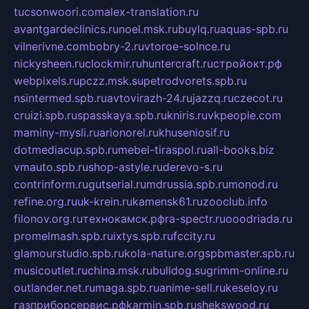
tucsonwoori.com
alex-translation.ru
avantgardeclinics.ru
noel.msk.ru
buylq.ru
aquas-spb.ru
vilnerivne.com
bobry-2.ru
vtoroe-solnce.ru
nickysheen.ru
clockmir.ru
huntercraft.ru
стройокт.рф
webpixels.ru
pczz.msk.su
petrodvorets.spb.ru
nsintermed.spb.ru
avtovirazh-24.ru
jazzq.ru
czecot.ru
cruizi.spb.ru
spasskaya.spb.ru
kniris.ru
vkpeople.com
maminy-mysli.ru
arionorel.ru
khuseniosif.ru
dotmediacup.spb.ru
mebel-tiraspol.ru
all-books.biz
vmauto.spb.ru
shop-astyle.ru
derevo-s.ru
contrinform.ru
gutserial.ru
mdrussia.spb.ru
monod.ru
refine.org.ru
uk-krein.ru
kamensk61.ru
zooclub.info
filonov.org.ru
технокамск.рф
ra-spectr.ru
ooodriada.ru
promelmash.spb.ru
ixtys.spb.ru
fccity.ru
glamourstudio.spb.ru
kola-nature.org
spbmaster.spb.ru
musicoutlet.ru
china.msk.ru
bulldog.su
grimm-online.ru
outlander.net.ru
maga.spb.ru
anime-sell.ru
keseloy.ru
газприборсервис.рф
karmin.spb.ru
shekswood.ru