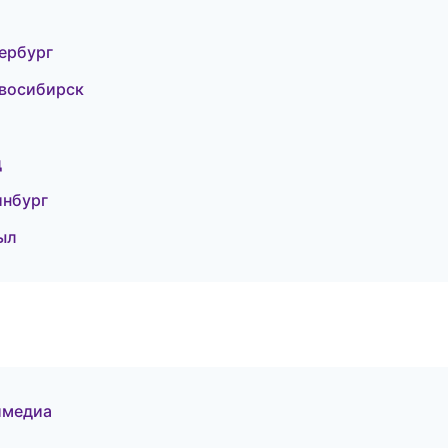
тербург
овосибирск
д
инбург
ыл
тимедиа