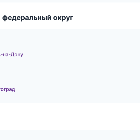
 федеральный округ
у
в-на-Дону
гоград