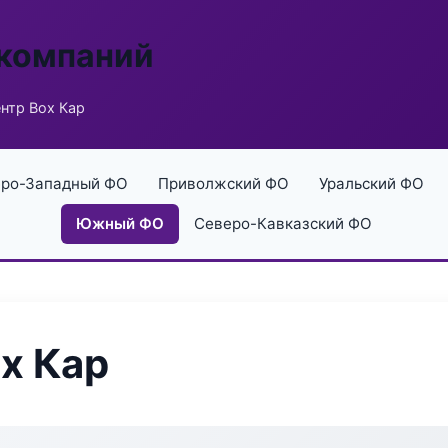
 компаний
нтр Box Кар
ро-Западный ФО
Приволжский ФО
Уральский ФО
Южный ФО
Северо-Кавказский ФО
x Кар