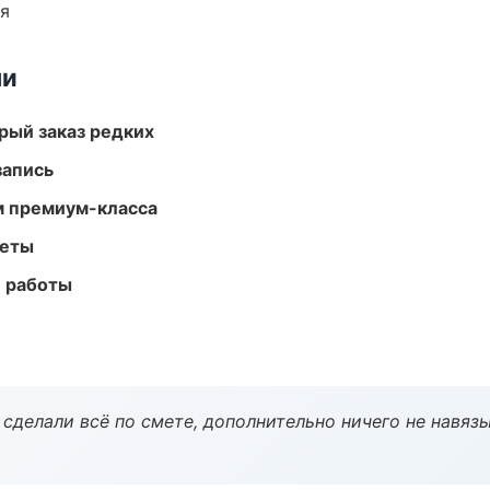
ия
ми
рый заказ редких
запись
м премиум-класса
меты
е работы
сделали всё по смете, дополнительно ничего не навязы