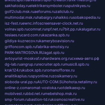
sakhatoday.ru
elektrikersymboler.ru
sputnikyes.ru
golf2club.msk.ru
aeforums.ru
zallclub.ru
multimodal.msk.ru
habaigry.ru
haikko.ru
sobakopedia.ru
isz-fest.ru
ewnc.info
screensaver-clock.net.ru
volnav.spb.ru
comnat.ru
npf.net.ru
7bit.pp.ru
kalugatur.ru
tesiaes.ru
card.com.ru
kazanka.spb.ru
gildiya-kuznecov.ru
kameryboavision.ru
griffoncom.spb.ru
fabrika-emotsiy.ru
PARK-MATROSOVA.RU
agat.spb.ru
avtoyurist-moskva1.ru
hardware.org.ru
схема-авто.рф
dg-lab.ru
angrup.ru
recruiter.spb.ru
music8.spb.ru
krsk124.ru
kubok.spb.ru
romanofforex.ru
analitikaplus.ru
spyonline.ru
zosikamery.ru
sloboda-ural.pp.ru
AUTO-COM.SU
hohota.net
alimy.ru
online-z.com
aromat-vostoka.ru
otdelkaexp.ru
mobilvest.ru
bbd.net.ru
mebelshop.msk.ru
smp-forum.ru
bastion-td.ru
kosmoscreative.ru