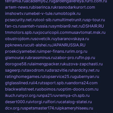
terramia.ru
academy62.ru
gardengallereya.ru
rti.com.ru
artem-news.ru
biserinca.ru
krasnodarkurort.com
imshowtv.ru
mebel-v-tule.ru
mobtopik.ru
pcsecurity.net.ru
tool-sib.ru
multimetrunit.ru
sp-tour.ru
fan-cs.ru
santeh-russia.ru
symbian9.net.ru
DSHAIR.RU
tmmotors.spb.ru
xjocuricopii.com
musavtomat.msk.ru
obustrojdom.ru
sovetcik.ru
ybaranovskaya.ru
ppknews.ru
cult-alshei.ru
JAPANRUSSIA.RU
proekciyamebel.ru
imper-finans.ru
rim.org.ru
glamourai.ru
brassminus.ru
zabor-pro.ru
ftn.pp.ru
dorogoe58.ru
laimengpacker.ru
kuzova-zapchasti.ru
sageerp.ru
taxodrom.ru
dsrazvitie.ru
hardcity.net.ru
ratinghomegames.ru
topservice25.ru
gubernyan.ru
gtglasslined.ru
ii4.ru
tssport.spb.ru
andorra24.com
blackwallstreet.ru
oboimos.ru
optim-doors.com.ru
ikuch.ru
nycr.org.ru
npa21.ru
vremya-ch.spb.ru
desert000.ru
ivtorgi.ru
ifiori.ru
catalog-statei.ru
dcv.org.ru
spetsmaster174.ru
ipkameryhiseeu.ru