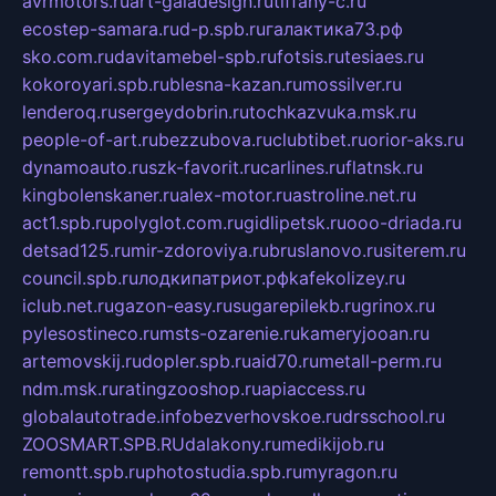
avrmotors.ru
art-galadesign.ru
tiffany-c.ru
ecostep-samara.ru
d-p.spb.ru
галактика73.рф
sko.com.ru
davitamebel-spb.ru
fotsis.ru
tesiaes.ru
kokoroyari.spb.ru
blesna-kazan.ru
mossilver.ru
lenderoq.ru
sergeydobrin.ru
tochkazvuka.msk.ru
people-of-art.ru
bezzubova.ru
clubtibet.ru
orior-aks.ru
dynamoauto.ru
szk-favorit.ru
carlines.ru
flatnsk.ru
kingbolenskaner.ru
alex-motor.ru
astroline.net.ru
act1.spb.ru
polyglot.com.ru
gidlipetsk.ru
ooo-driada.ru
detsad125.ru
mir-zdoroviya.ru
bruslanovo.ru
siterem.ru
council.spb.ru
лодкипатриот.рф
kafekolizey.ru
iclub.net.ru
gazon-easy.ru
sugarepilekb.ru
grinox.ru
pylesostineco.ru
msts-ozarenie.ru
kameryjooan.ru
artemovskij.ru
dopler.spb.ru
aid70.ru
metall-perm.ru
ndm.msk.ru
ratingzooshop.ru
apiaccess.ru
globalautotrade.info
bezverhovskoe.ru
drsschool.ru
ZOOSMART.SPB.RU
dalakony.ru
medikijob.ru
remontt.spb.ru
photostudia.spb.ru
myragon.ru