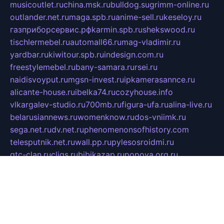
musicoutlet.ru
china.msk.ru
bulldog.su
grimm-online.ru
outlander.net.ru
maga.spb.ru
anime-sell.ru
keseloy.ru
газприборсервис.рф
karmin.spb.ru
shekswood.ru
tischlermebel.ru
automall66.ru
mag-vladimir.ru
yardbar.ru
kiwitour.spb.ru
indesign.com.ru
freestylemebel.ru
bany-samara.ru
rsei.ru
naidisvoyput.ru
mgsn-invest.ru
ipkamerasannce.ru
alicante-house.ru
ibelka74.ru
cozyhouse.info
vlkargalev-studio.ru
700mb.ru
figura-ufa.ru
alina-live.ru
belarusiannews.ru
womenknow.ru
dos-vniimk.ru
sega.net.ru
dv.net.ru
phenomenonsofhistory.com
telesputnik.net.ru
wall.pp.ru
pylesosroidmi.ru
gtc-clan.ru
cligs.ru
bibikazap.ru
popova.org.ru
netwhistler.spb.ru
bellvil.ru
bonzon.ru
iss-vladik.ru
defiparis.net.ru
las-gryzas.ru
amku.ru
electednews.spb.ru
feather.org.ru
spar72.ru
tankiigri.ru
dominus.com.ru
ibtree.ru
sanykool.pp.ru
unixlib.org.ru
menatep.spb.ru
gartenterrassen.ru
printeka.ru