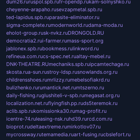
dum26.ru
ruspol.spb.ru
fr-opendp.ru
kam-solnyshko.ru
cheyenne-arapaho.ru
sevzapmetal.spb.ru
ted-lapidus.spb.ru
parasite-eliminator.ru
sigma-complete.ru
modernworld.ru
dama-moda.ru
eholot-group.ru
sk-nvkz.ru
DRONGOLD.RU
democratia2.ru
i-farmer.ru
mass-sport.org
jablonex.spb.ru
bookmess.ru
linkword.ru
refineua.com.ru
cs-spec.net.ru
altay-mebel.ru
DNK-THEATRE.RU
mechaniks.spb.ru
ipcamtechage.ru
skosta.ru
a-sun.ru
stroy-ldsp.ru
snowlands.org.ru
childrensshoes.ru
mrlizzy.ru
mebelsofiakrd.ru
bulizhenko.ru
rumantick.net.ru
mtszerno.ru
daily-fishing.ru
glushiteli-v-spb.ru
megasat.org.ru
localization.net.ru
flyingfish.pp.ru
ds5teremok.ru
aclib.spb.ru
komissionka30.ru
mag-profit.ru
icentre-74.ru
leasing-nsk.ru
hd39.ru
rcd.com.ru
bioprot.ru
deltaextreme.ru
mirkotlov07.ru
mycrossway.ru
temamedia.ru
art-fusing.ru
cbslefort.ru