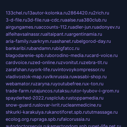
133chel.ru
13autor-kolonka.ru
2864420.ru
2rich.ru
3-d-file.ru
3d-file.ru
a-cdc.ru
aalse.ru
a380club.ru
airgungames.ru
accounts-112.ru
adler-jun.ru
adonyev.ru
alfeihavsalnassr.ru
altaipant.ru
argentinamia.ru
aria-family.ru
arkrym.ru
ashanet.ru
belgorod-day.ru
bankaribi.ru
bandamn.ru
bigfatcc.ru
blagodarenie-spb.ru
borodino-media.ru
card-voice.ru
cardvoice.ru
zed-online.ru
zvonitut.ru
zebra-tlt.ru
zarafshan.ru
york-life.ru
vintovoykompressor.ru
vladivostok-map.ru
vlknrussia.ru
wasabi-shop.ru
webamator.ru
zaryna.ru
youtubefree.ru
x-ton.ru
trade-farm.ru
tajuncos.ru
taksu.ru
tor-lyubov-i-grom.ru
spayderhed-2022.ru
splclub.ru
stoppamedia.ru
snow-guard.ru
slovar-ivrit.ru
cleanmedicine.ru
shkurki-karakulya.ru
kanotiforet.spb.ru
tutmassage.ru
ecolog.org.ru
praga.spb.ru
falcorussia.ru
autodoctorservis.ru
kamertondom.spb.ru
net-life.net.ru